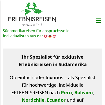
Direkt zum Inhalt
Südamerikareisen für anspruchsvolle
Schweiz, Deutschland und Österre
Individualisten aus der
Ihr Spezialist für exklusive
Erlebnisreisen in Südamerika
Ob einfach oder luxuriös – als Spezialist
für hochwertige, individuelle
ERLEBNISREISEN nach
Peru
,
Bolivien
,
Nordchile
,
Ecuador
und auf