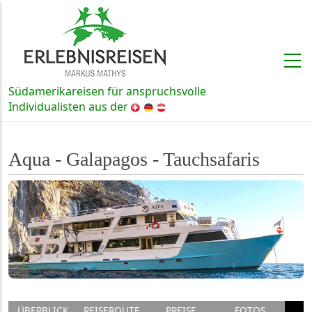
Direkt zum Inhalt
Südamerikareisen für anspruchsvolle
Schweiz, Deutschland und Österre
Individualisten aus der
Aqua - Galapagos - Tauchsafaris
ÜBERBLICK
REISEROUTE
PREISE
FOTOS