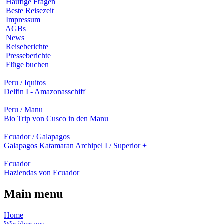
Häufige Fragen
Beste Reisezeit
Impressum
AGBs
News
Reiseberichte
Presseberichte
Flüge buchen
Peru / Iquitos
Delfin I - Amazonasschiff
Peru / Manu
Bio Trip von Cusco in den Manu
Ecuador / Galapagos
Galapagos Katamaran Archipel I / Superior +
Ecuador
Haziendas von Ecuador
Main menu
Home