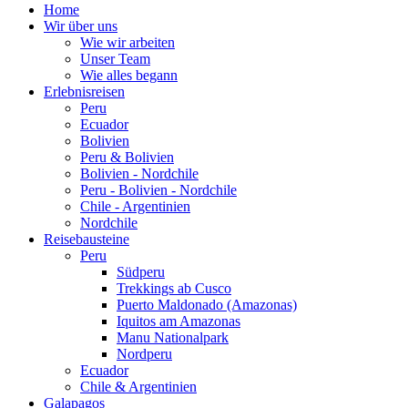
Home
Wir über uns
Wie wir arbeiten
Unser Team
Wie alles begann
Erlebnisreisen
Peru
Ecuador
Bolivien
Peru & Bolivien
Bolivien - Nordchile
Peru - Bolivien - Nordchile
Chile - Argentinien
Nordchile
Reisebausteine
Peru
Südperu
Trekkings ab Cusco
Puerto Maldonado (Amazonas)
Iquitos am Amazonas
Manu Nationalpark
Nordperu
Ecuador
Chile & Argentinien
Galapagos