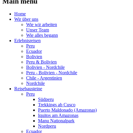
Main menu
Home
Wir über uns
Wie wir arbeiten
Unser Team
Wie alles begann
Erlebnisreisen
Peru
Ecuador
Bolivien
Peru & Bolivien
Bolivien - Nordchile
Peru - Bolivien - Nordchile
Chile - Argentinien
Nordchile
Reisebausteine
Peru
Südperu
Trekkings ab Cusco
Puerto Maldonado (Amazonas)
Iquitos am Amazonas
Manu Nationalpark
Nordperu
Ecuador