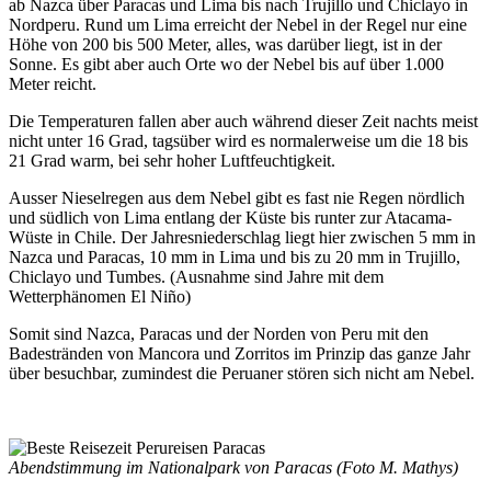
ab Nazca über Paracas und Lima bis nach Trujillo und Chiclayo in
Nordperu. Rund um Lima erreicht der Nebel in der Regel nur eine
Höhe von 200 bis 500 Meter, alles, was darüber liegt, ist in der
Sonne. Es gibt aber auch Orte wo der Nebel bis auf über 1.000
Meter reicht.
Die Temperaturen fallen aber auch während dieser Zeit nachts meist
nicht unter 16 Grad, tagsüber wird es normalerweise um die 18 bis
21 Grad warm, bei sehr hoher Luftfeuchtigkeit.
Ausser Nieselregen aus dem Nebel gibt es fast nie Regen nördlich
und südlich von Lima entlang der Küste bis runter zur Atacama-
Wüste in Chile. Der Jahresniederschlag liegt hier zwischen 5 mm in
Nazca und Paracas, 10 mm in Lima und bis zu 20 mm in Trujillo,
Chiclayo und Tumbes. (Ausnahme sind Jahre mit dem
Wetterphänomen El Niño)
Somit sind Nazca, Paracas und der Norden von Peru mit den
Badestränden von Mancora und Zorritos im Prinzip das ganze Jahr
über besuchbar, zumindest die Peruaner stören sich nicht am Nebel.
Abendstimmung im Nationalpark von Paracas (Foto M. Mathys)