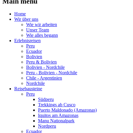
Main menu
Home
Wir über uns
Wie wir arbeiten
Unser Team
Wie alles begann
Erlebnisreisen
Peru
Ecuador
Bolivien
Peru & Bolivien
Bolivien - Nordchile
Peru - Bolivien - Nordchile
Chile - Argentinien
Nordchile
Reisebausteine
Peru
Südperu
Trekkings ab Cusco
Puerto Maldonado (Amazonas)
Iquitos am Amazonas
Manu Nationalpark
Nordperu
Ecuador