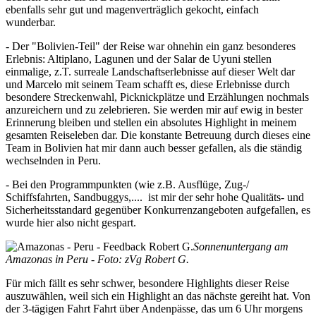
ebenfalls sehr gut und magenverträglich gekocht, einfach
wunderbar.
- Der "Bolivien-Teil" der Reise war ohnehin ein ganz besonderes
Erlebnis: Altiplano, Lagunen und der Salar de Uyuni stellen
einmalige, z.T. surreale Landschaftserlebnisse auf dieser Welt dar
und Marcelo mit seinem Team schafft es, diese Erlebnisse durch
besondere Streckenwahl, Picknickplätze und Erzählungen nochmals
anzureichern und zu zelebrieren. Sie werden mir auf ewig in bester
Erinnerung bleiben und stellen ein absolutes Highlight in meinem
gesamten Reiseleben dar. Die konstante Betreuung durch dieses eine
Team in Bolivien hat mir dann auch besser gefallen, als die ständig
wechselnden in Peru.
- Bei den Programmpunkten (wie z.B. Ausflüge, Zug-/
Schiffsfahrten, Sandbuggys,.... ist mir der sehr hohe Qualitäts- und
Sicherheitsstandard gegenüber Konkurrenzangeboten aufgefallen, es
wurde hier also nicht gespart.
Sonnenuntergang am
Amazonas in Peru - Foto: zVg Robert G.
Für mich fällt es sehr schwer, besondere Highlights dieser Reise
auszuwählen, weil sich ein Highlight an das nächste gereiht hat. Von
der 3-tägigen Fahrt Fahrt über Andenpässe, das um 6 Uhr morgens