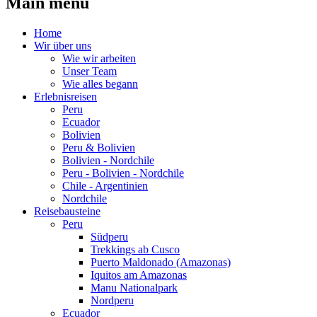
Main menu
Home
Wir über uns
Wie wir arbeiten
Unser Team
Wie alles begann
Erlebnisreisen
Peru
Ecuador
Bolivien
Peru & Bolivien
Bolivien - Nordchile
Peru - Bolivien - Nordchile
Chile - Argentinien
Nordchile
Reisebausteine
Peru
Südperu
Trekkings ab Cusco
Puerto Maldonado (Amazonas)
Iquitos am Amazonas
Manu Nationalpark
Nordperu
Ecuador