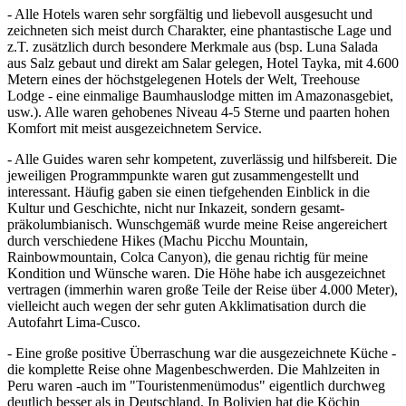
- Alle Hotels waren sehr sorgfältig und liebevoll ausgesucht und
zeichneten sich meist durch Charakter, eine phantastische Lage und
z.T. zusätzlich durch besondere Merkmale aus (bsp. Luna Salada
aus Salz gebaut und direkt am Salar gelegen, Hotel Tayka, mit 4.600
Metern eines der höchstgelegenen Hotels der Welt, Treehouse
Lodge - eine einmalige Baumhauslodge mitten im Amazonasgebiet,
usw.). Alle waren gehobenes Niveau 4-5 Sterne und paarten hohen
Komfort mit meist ausgezeichnetem Service.
- Alle Guides waren sehr kompetent, zuverlässig und hilfsbereit. Die
jeweiligen Programmpunkte waren gut zusammengestellt und
interessant. Häufig gaben sie einen tiefgehenden Einblick in die
Kultur und Geschichte, nicht nur Inkazeit, sondern gesamt-
präkolumbianisch. Wunschgemäß wurde meine Reise angereichert
durch verschiedene Hikes (Machu Picchu Mountain,
Rainbowmountain, Colca Canyon), die genau richtig für meine
Kondition und Wünsche waren. Die Höhe habe ich ausgezeichnet
vertragen (immerhin waren große Teile der Reise über 4.000 Meter),
vielleicht auch wegen der sehr guten Akklimatisation durch die
Autofahrt Lima-Cusco.
- Eine große positive Überraschung war die ausgezeichnete Küche -
die komplette Reise ohne Magenbeschwerden. Die Mahlzeiten in
Peru waren -auch im "Touristenmenümodus" eigentlich durchweg
deutlich besser als in Deutschland. In Bolivien hat die Köchin