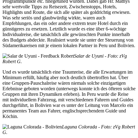
Programmpunkte etc. finegetuned wurden. Dabei gab Hr. Mathys
sehr wertvolle Tipps zu Reisezeit, Zwischenstopps, Hotels,
Highlights und Route, die sich alle später als goldrichtig erwiesen.
Was sehr seriös und glaubwürdig wirkte, waren auch
Empfehlungen, das ein oder andere extrem teure Hotel durch ein
günstigeres zu ersetzen. Letztlich wurde es eine über 6-wöchige
Individualreise, die tatsächlich alle gewünschten Punkte innerhalb
des Budgets abdeckte. Realisiert wurde sie unter der Steuerung von
Südamerikareisen mit je einem lokalen Partner in Peru und Bolivien.
Salar de Uyuni - Foto: zVg
Robert G.
Und es wurde tatsächlich eine Traumreise, die alle Erwartungen im
Minimum erfüllt, häufig aber noch deutlich übertroffen hat. Über
eine Gruppen-Pauschalreise wären niemals solche einzigartigen
Erlebnisse geboten worden (unterwegs konnte ich des öfteren solche
Gruppen mit ihren Dynamiken erleben). In Peru wurde die Reise
mit individuellem Fahrzeug, mit verschiedenen Fahrern und Guides
durchgeführt, in Bolivien war es unter der Leitung von Marcelo ein
permanentes Team aus Fahrer, englischsprechendem Guide und
Köchin.
Laguna Colorada - Foto: zVg Robert
G.