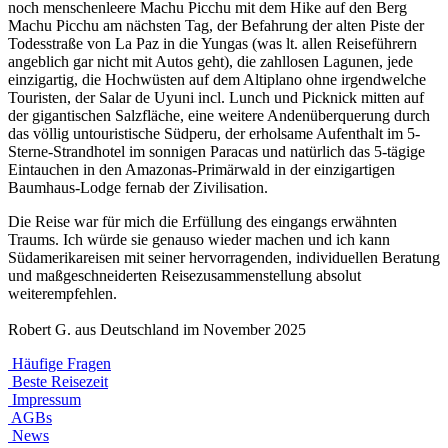
noch menschenleere Machu Picchu mit dem Hike auf den Berg
Machu Picchu am nächsten Tag, der Befahrung der alten Piste der
Todesstraße von La Paz in die Yungas (was lt. allen Reiseführern
angeblich gar nicht mit Autos geht), die zahllosen Lagunen, jede
einzigartig, die Hochwüsten auf dem Altiplano ohne irgendwelche
Touristen, der Salar de Uyuni incl. Lunch und Picknick mitten auf
der gigantischen Salzfläche, eine weitere Andenüberquerung durch
das völlig untouristische Südperu, der erholsame Aufenthalt im 5-
Sterne-Strandhotel im sonnigen Paracas und natürlich das 5-tägige
Eintauchen in den Amazonas-Primärwald in der einzigartigen
Baumhaus-Lodge fernab der Zivilisation.
Die Reise war für mich die Erfüllung des eingangs erwähnten
Traums. Ich würde sie genauso wieder machen und ich kann
Südamerikareisen mit seiner hervorragenden, individuellen Beratung
und maßgeschneiderten Reisezusammenstellung absolut
weiterempfehlen.
Robert G. aus Deutschland im November 2025
Häufige Fragen
Beste Reisezeit
Impressum
AGBs
News