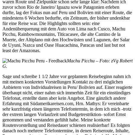
waren Route und Zielpunkte schon sehr lange klar: Nachdem ich
zuvor schon Rio de Janeiro/ Iguazu sowie Patagonien erleben
durfte, lag der Fokus nun auf Peru und Bolivien mit einer Route, die
mindestens 6 Wochen bedurfte, ein Zeitraum, der bisher undenkbar
für eine Reise war. Die Highlights sollten sein: eine
Andenüberquerung mit dem Auto von Lima nach Cusco, Machu
Picchu, Rainbowmountains, Titicacasee, die alte Camino de la
Muerte, der Altiplano mit den Hochwüsten und Lagunen, der Salar
de Uyuni, Nazca und Oase Huacachina, Paracas und last but not
least der Amazonas.
Machu Picchu – Foto: zVg Robert
G.
Sage und schreibe 1 1/2 Jahre vor geplantem Reisebeginn nahm ich
mit meinen konkreten Vorstellungen Kontakt zu drei möglichen
Anbietern von Individualreisen in Peru/ Bolivien auf. Einer reagierte
überhaupt nicht, einer nahm sich immerhin Zeit für ein einstündiges
Telefonat, erstellte dann aber kein Angebot. Eine gänzlich andere
Erfahrung mit Südamerikareisen.com, Hrn. Mathys: Er vereinbarte
sehr kurzfristig einen längeren Telefontermin, in dem ich mich -trotz
der extrem langen Vorlaufzeit und Budgetrestriktion- sofort Ernst
genommen und verstanden gefühlt habe. Meine konkrete
Routenvorstellung und Reisedauer schienen realisierbar! Es folgten
danach noch mehrere Telefontermine, in denen Reiseroute, Inhalte,