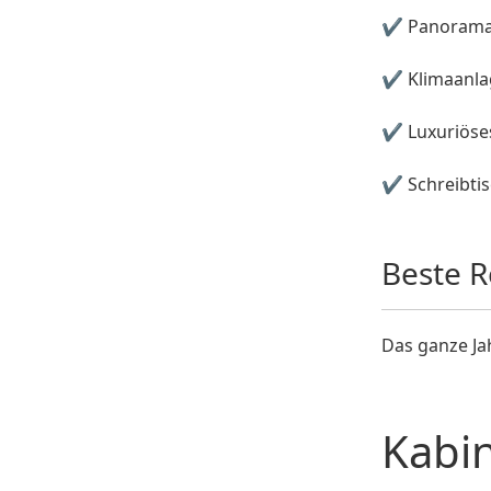
✔ Panoramaf
✔ Klimaanla
✔ Luxuriöse
✔ Schreibtis
Beste R
Das ganze Ja
Kabi