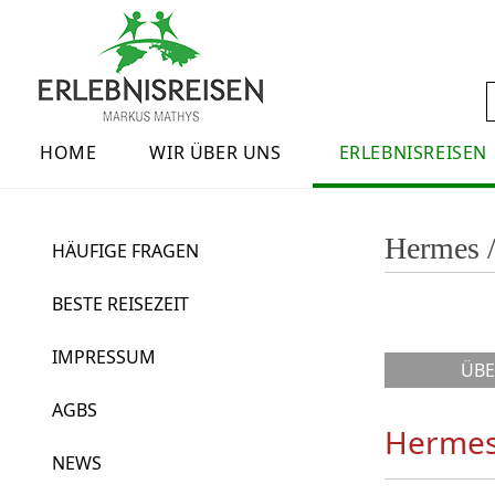
Direkt zum Inhalt
Social
S
Main menu
HOME
WIR ÜBER UNS
ERLEBNISREISEN
Hermes /
HÄUFIGE FRAGEN
BESTE REISEZEIT
IMPRESSUM
ÜBE
AGBS
Hermes 
NEWS