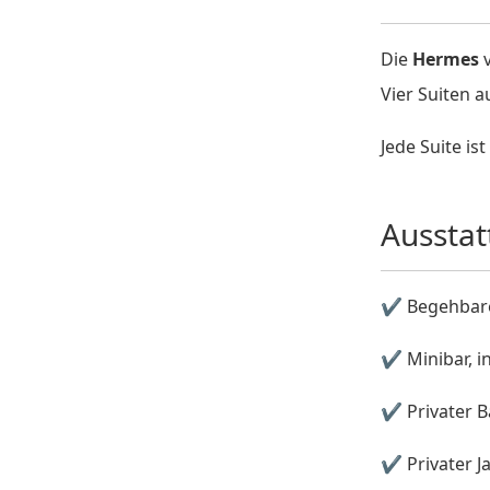
Die
Hermes
v
Vier Suiten 
Jede Suite is
Ausstat
✔ Begehbarer
✔ Minibar, i
✔ Privater B
✔ Privater J