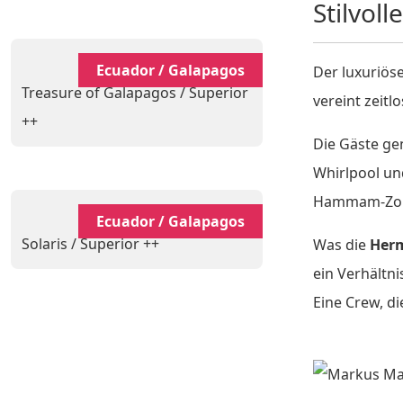
Stilvol
Ecuador / Galapagos
Der luxuriö
Treasure of Galapagos / Superior
vereint zeit
++
Die Gäste ge
Whirlpool und
Hammam-Zone 
Ecuador / Galapagos
Solaris / Superior ++
Was die
Her
ein Verhältn
Eine Crew, d