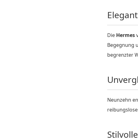
Elegant
Die
Hermes
v
Begegnung un
begrenzter Wä
Unvergl
Neunzehn eng
reibungslose
Stilvol