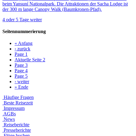
beim Yansuní Nationalpark. Die Attraktionen der Sacha Lodge ist
der 300 m lange Canopy Walk (Baumkronen-Pfad).
4 oder 5 Tage
weiter
Seitennummerierung
«
Anfang
‹
zurück
Page
1
Aktuelle Seite
2
Page
3
Page
4
Page
5
›
weiter
»
Ende
Häufige Fragen
Beste Reisezeit
Impressum
AGBs
News
Reiseberichte
Presseberichte
Flüge buchen