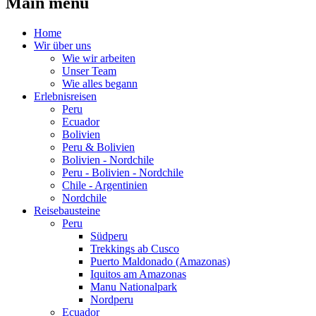
Main menu
Home
Wir über uns
Wie wir arbeiten
Unser Team
Wie alles begann
Erlebnisreisen
Peru
Ecuador
Bolivien
Peru & Bolivien
Bolivien - Nordchile
Peru - Bolivien - Nordchile
Chile - Argentinien
Nordchile
Reisebausteine
Peru
Südperu
Trekkings ab Cusco
Puerto Maldonado (Amazonas)
Iquitos am Amazonas
Manu Nationalpark
Nordperu
Ecuador