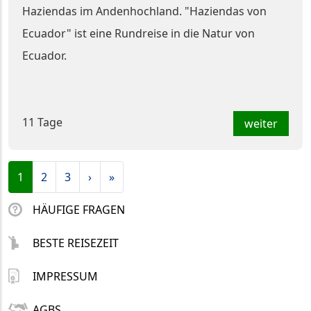
Haziendas im Andenhochland. "Haziendas von
Ecuador" ist eine Rundreise in die Natur von
Ecuador.
11 Tage
weiter
Seitennummerierung
Aktuelle Seite
Page
Page
weiter
Ende
1
2
3
›
»
HÄUFIGE FRAGEN
BESTE REISEZEIT
IMPRESSUM
AGBS